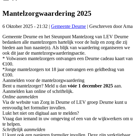
Mantelzorgwaardering 2025
6 Oktober 2025 - 21:32
|
Gemeente Deurne
|
Geschreven door Arna
Gemeente Deurne en het Steunpunt Mantelzorg van LEV Deurne
bedanken alle mantelzorgers hartelijk voor de hulp en zorg die zij
bieden aan hun naaste(n). Als blijk van waardering organiseren we
ook dit jaar de mantelzorgwaarderingsactie.
* Volwassen mantelzorgers ontvangen een Deurne cadeau kaart van
€100.
*Jonge mantelzorgers tot 18 jaar ontvangen een geldbedrag van
€100.
Aanmelden voor de mantelzorgwaardering
Bent u mantelzorger? Meld u dan
vóór 1 december 2025
aan.
Aanmelden kan online of schriftelijk.
Online aanmelden
Via de website van Zorg in Deurne of LEV groep Deurne kunt u
eenvoudig het formulier invullen.
Lukt het niet om digitaal aan te melden?
Vraag dan iemand in uw omgeving of een van de wijkwerkers om u
te helpen.
Schriftelijk aanmelden
U kunt ook een papieren formulier invullen. Deze zijn verkrijgbaar