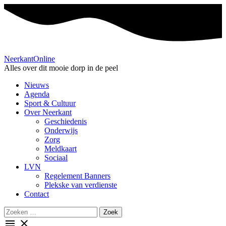
Neerkant
Online
Alles over dit mooie dorp in de peel
Nieuws
Agenda
Sport & Cultuur
Over Neerkant
Geschiedenis
Onderwijs
Zorg
Meldkaart
Sociaal
LVN
Regelement Banners
Plekske van verdienste
Contact
Search
for:
menu
close