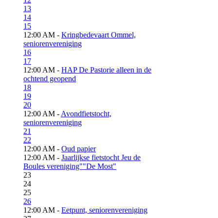
13
14
15
12:00 AM -
Kringbedevaart Ommel,
seniorenvereniging
16
17
12:00 AM -
HAP De Pastorie alleen in de
ochtend geopend
18
19
20
12:00 AM -
Avondfietstocht,
seniorenvereniging
21
22
12:00 AM -
Oud papier
12:00 AM -
Jaarlijkse fietstocht Jeu de
Boules vereniging""De Most"
23
24
25
26
12:00 AM -
Eetpunt, seniorenvereniging