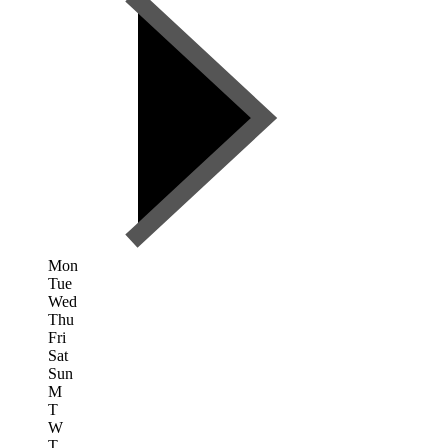
Mon
Tue
Wed
Thu
Fri
Sat
Sun
M
T
W
T