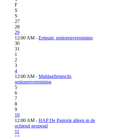
F
S
S
27
28
29
12:00 AM -
Eetpunt, seniorenvereniging
30
31
1
2
3
4
12:00 AM -
Middagfietstocht,
seniorenvereniging
5
6
7
8
9
10
12:00 AM -
HAP De Pastorie alleen in de
ochtend geopend
11
12