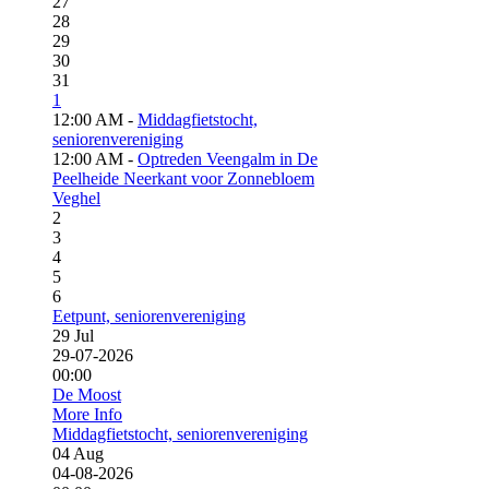
27
28
29
30
31
1
12:00 AM -
Middagfietstocht,
seniorenvereniging
12:00 AM -
Optreden Veengalm in De
Peelheide Neerkant voor Zonnebloem
Veghel
2
3
4
5
6
Eetpunt, seniorenvereniging
29
Jul
29-07-2026
00:00
De Moost
More Info
Middagfietstocht, seniorenvereniging
04
Aug
04-08-2026