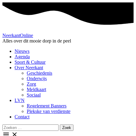
Neerkant
Online
Alles over dit mooie dorp in de peel
Nieuws
Agenda
Sport & Cultuur
Over Neerkant
Geschiedenis
Onderwijs
Zorg
Meldkaart
Sociaal
LVN
Regelement Banners
Plekske van verdienste
Contact
Search
for:
menu
close